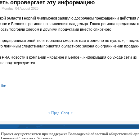
сеть опровергает эту информацию
Monday, 04 August 2025
кой области Георгий Филимонов заявил о досрочном прекращении действия 
сное и Белое» в регионе по заявлению владельца. Глава региона предложил 
ость торговли хлебом и другими продуктами вместо спиртного.
предпринимателей, но и торговцы смертью нам в регионе не нужны», – подч
то логичным следствием принятия областного закона об ограничении продажи
и РИА Новости в компании «Красное и Белое», информация об уходе сети из
 не подтверждается.
Like
< Пред.
След. >
Проект осуществляется при поддержке Вологодской областной общественной 
Городской" газеты г. Устюжна