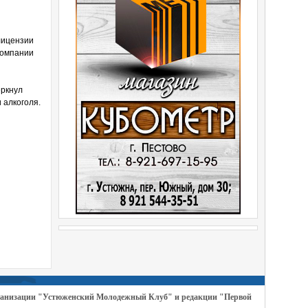
лицензии
компании
еркнул
 алкоголя.
организации "Устюженский Молодежный Клуб" и редакции "Первой