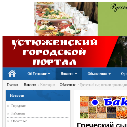
Устюженский
Городской
портал
Об Устюжне
Новости
Объявления
Орг
Главная
Новости
Категории
Областные
Греческий сыр начали производи
Новости
Городские
Районные
Областные
Греческий сы