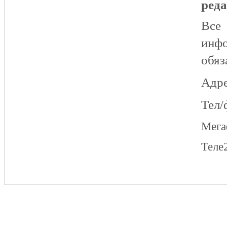
реда
Все
инфо
обяз
Адре
Тел/
Мег
Теле