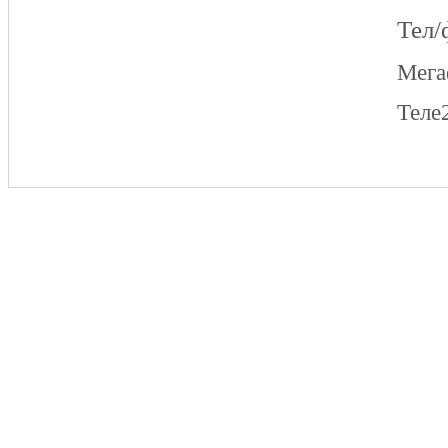
Тел/
Мег
Теле