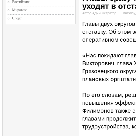
Российские
уходят в отст
Мировые
Автор Администратор
Thursday,
Спорт
Главы двух округов
отставку. Об этом 
оперативном совещ
«Нас покидают гла
Викторович, глава 
Грязовецкого округ
плановых оргштатн
По его словам, ре
повышения эффекти
Филимонов также с
главами продолжит
трудоустройства, к