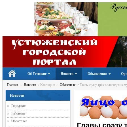
Устюженский
Городской
портал
Об Устюжне
Новости
Объявления
Орг
Главная
Новости
Категории
Областные
Главы сразу трёх вологодских м
Новости
Городские
Районные
Областные
Главы сразу 