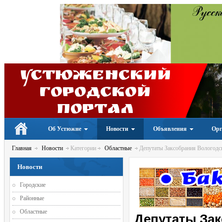
Устюженский
Городской
портал
Об Устюжне
Новости
Объявления
Орг
Главная
Новости
Категории
Областные
Депутаты Заксобрания Вологодск
Новости
Городские
Районные
Областные
Депутаты Зак