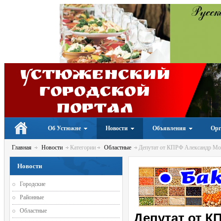
Устюженский
Городской
портал
Об Устюжне
Новости
Объявления
Орг
Главная
Новости
Категории
Областные
Депутат от КПРФ Александр Моро
Новости
Городские
Районные
Областные
Депутат от К