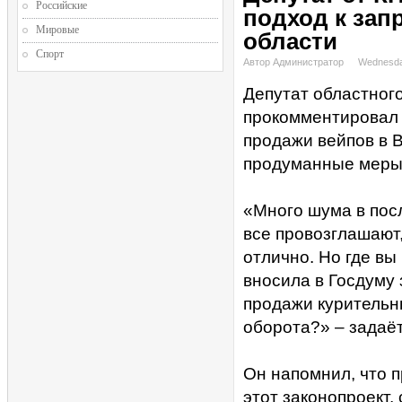
Российские
подход к зап
Мировые
области
Спорт
Автор Администратор
Wednesda
Депутат областног
прокомментировал 
продажи вейпов в В
продуманные меры 
«Много шума в пос
все провозглашают,
отлично. Но где вы
вносила в Госдуму
продажи курительн
оборота?» – задаё
Он напомнил, что 
этот законопроект