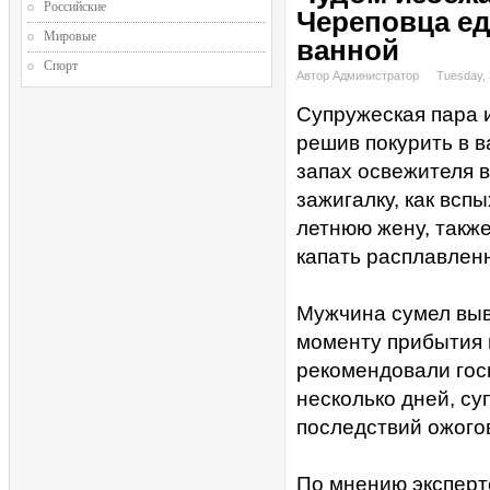
Российские
Череповца ед
Мировые
ванной
Спорт
Автор Администратор
Tuesday, 
Супружеская пара и
решив покурить в 
запах освежителя 
зажигалку, как всп
летнюю жену, также
капать расплавлен
Мужчина сумел выв
моменту прибытия 
рекомендовали госп
несколько дней, су
последствий ожого
По мнению эксперт