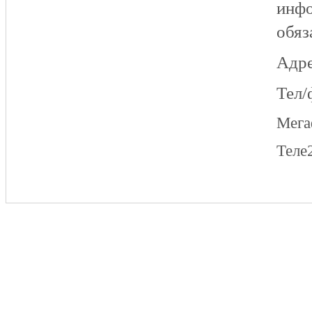
инфо
обяз
Адре
Тел/
Мег
Теле