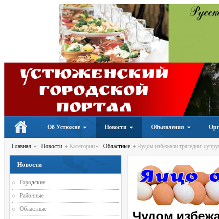
Устюженский
Городской
портал
Об Устюжне
Новости
Объявления
Орг
Главная
Новости
Категории
Областные
Чудом избежали трагедии: супруг
Новости
Городские
Районные
Областные
Чудом избежа