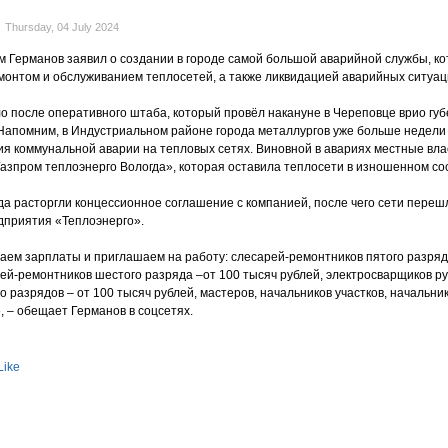
Thursday, 04 July 2024
 Германов заявил о создании в городе самой большой аварийной службы, к
монтом и обслуживанием теплосетей, а также ликвидацией аварийных ситуац
о после оперативного штаба, который провёл накануне в Череповце врио гу
Напомним, в Индустриальном районе города металлургов уже больше недели 
ия коммунальной аварии на тепловых сетях. Виновной в авариях местные вла
азпром теплоэнерго Вологда», которая оставила теплосети в изношенном со
да расторгли концессионное соглашение с компанией, после чего сети переш
дприятия «Теплоэнерго».
аем зарплаты и приглашаем на работу: слесарей-ремонтников пятого разряда
рей-ремонтников шестого разряда –от 100 тысяч рублей, электросварщиков р
о разрядов – от 100 тысяч рублей, мастеров, начальников участков, начальни
, – обещает Германов в соцсетях.
Like