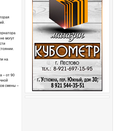
оторая
ий.
бернатора
не могут
сти
стоянии.
ли на
 – от 90
учной
ков смены –