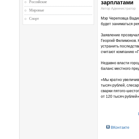
зарплатами
Российские
Автор Администратор
Мировые
Мэр Череповца Вадим
Спорт
будет заниматься ре
Заявление прозвучал
Георгий Филимонов. 
устранить последств
считают компанию «Г
Недавно власти горо
баланс местного пре
«Мы кратно увеличив
тысяч рублей, слеса
сварки пятого-шестог
от 120 тысяч рублей»
ВКонтакте