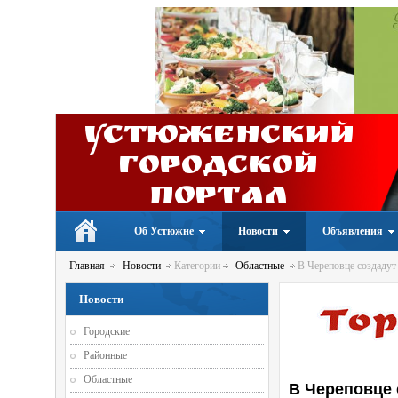
Устюженский
Городской
портал
Об Устюжне
Новости
Объявления
Главная
Новости
Категории
Областные
В Череповце создадут
Новости
Городские
Районные
Областные
В Череповце 