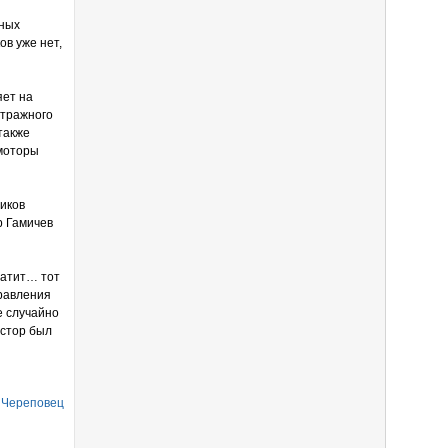
нных
в уже нет,
яет на
итражного
также
 моторы
иков
р Гамичев
латит… тот
правления
е случайно
естор был
 Череповец