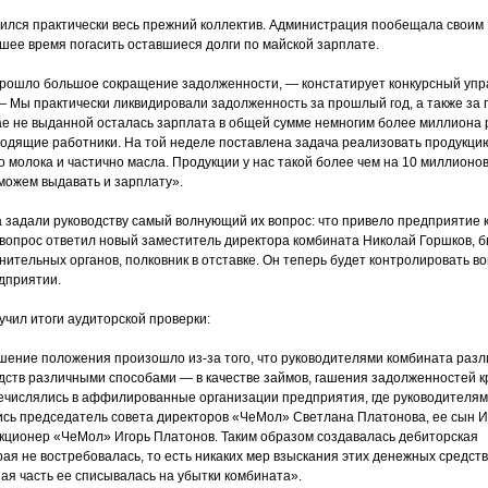
ился практически весь прежний коллектив. Администрация пообещала своим
шее время погасить оставшиеся долги по майской зарплате.
 прошло большое сокращение задолженности, — констатирует конкурсный уп
— Мы практически ликвидировали задолженность за прошлый год, а также за
е не выданной осталась зарплата в общей сумме немногим более миллиона 
водящие работники. На той неделе поставлена задача реализовать продукци
го молока и частично масла. Продукции у нас такой более чем на 10 миллионов
сможем выдавать и зарплату».
 задали руководству самый волнующий их вопрос: что привело предприятие 
т вопрос ответил новый заместитель директора комбината Николай Горшков, 
нительных органов, полковник в отставке. Он теперь будет контролировать в
дприятии.
учил итоги аудиторской проверки:
ение положения произошло из-за того, что руководителями комбината раз
ств различными способами — в качестве займов, гашения задолженностей 
числялись в аффилированные организации предприятия, где руководителям
сь председатель совета директоров «ЧеМол» Светлана Платонова, ее сын 
акционер «ЧеМол» Игорь Платонов. Таким образом создавалась дебиторская
ая не востребовалась, то есть никаких мер взыскания этих денежных средств
ая часть ее списывалась на убытки комбината».