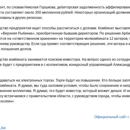
ент, по словам Николая Горшкова, дебиторская задолженность аффилирова
та составляет около 350 миллионов рублей. Некоторых организаций-должнико
ованы в других регионах.
дство предприятия ищет способы рассчитаться с долгами. Комбинат выставл
а «Верхняя Рыбинка», приобретенную бывшим директором. По решению Арб
ятся на «ответственном хранении» на территории молкомбината 12 катеров, 
ему руководству. Если суд примет соответствующее решение, эти катера и
 погашения долгов.
ство комбината занимается поиском инвестора. На вопрос одного из сотрудн
оге будет с предприятием и с коллективом, конкурсный управляющий Александ
даваться на электронных торгах. Торги будут на повышение. Кто больше зап
комбината. Я думаю, мы туда заложим условия, чтобы было сохранение и на
анение коллектива. Я думаю, что будет инвестор, который вложит деньги. И н
су встречаемся с правительством области, с руководством города, чтобы инв
хозяин».
Официальный сайт г.
Like