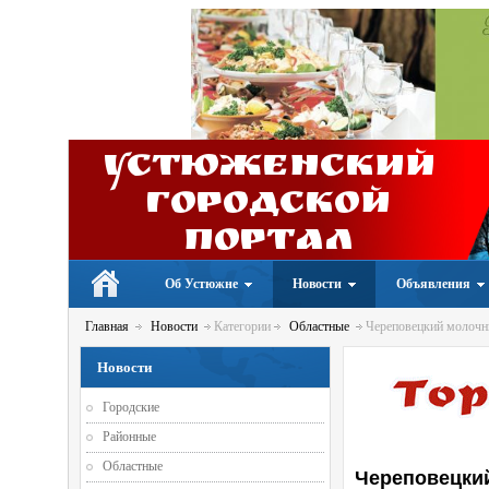
Устюженский
Городской
портал
Об Устюжне
Новости
Объявления
Главная
Новости
Категории
Областные
Череповецкий молочны
Новости
Городские
Районные
Областные
Череповецкий