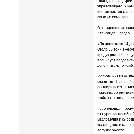
Полгода назад Арбит
управляющего. У ком
поставщиками сырья 
сутки до семи тонн.
О сегодняшнем поло
Александр Шведов:
«По данным за 14 дн
Около 30 тонн ежесу
продукцию с последую
планирует подвозить
дополнительно комби
Молкомбинат в усиле
клиентов. План на бл
расширить сеть в Мос
торговых организаци
любые торговые сети
Череповецкая продук
конкурентоспособной
маслоделия и сыродел
вологодское и масло
получил золото.