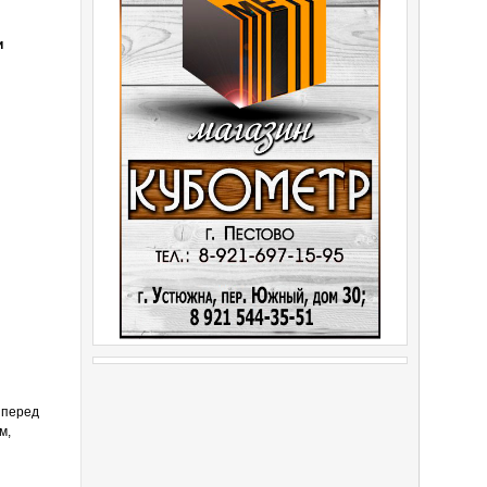
и
 перед
м,