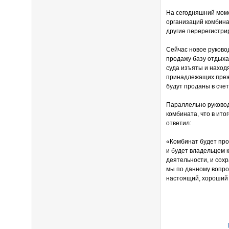
На сегодняшний мом
организаций комбина
другие перерегистрир
Сейчас новое руково
продажу базу отдых
суда изъяты и наход
принадлежащих прежн
будут проданы в счет
Параллельно руковод
комбината, что в ит
ответил:
«Комбинат будет про
и будет владельцем 
деятельности, и сохр
мы по данному вопро
настоящий, хороший 