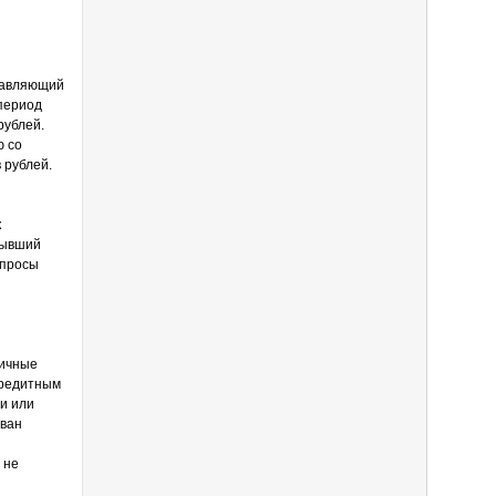
равляющий
 период
рублей.
ю со
 рублей.
к
бывший
опросы
личные
кредитным
и или
Иван
 не