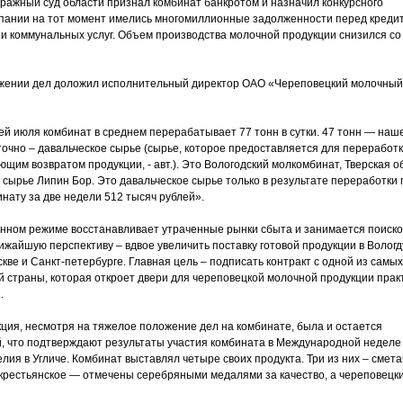
ражный суд области признал комбинат банкротом и назначил конкурсного
пании на тот момент имелись многомиллионные задолженности перед креди
и коммунальных услуг. Объем производства молочной продукции снизился со 
жении дел доложил исполнительный директор ОАО «Череповецкий молочный
ей июля комбинат в среднем перерабатывает 77 тонн в сутки. 47 тонн — наш
точно – давальческое сырье (сырье, которое предоставляется для переработк
щим возвратом продукции, - авт.). Это Вологодский молкомбинат, Тверская о
 сырье Липин Бор. Это давальческое сырье только в результате переработки
нату за две недели 512 тысяч рублей».
нном режиме восстанавливает утраченные рынки сбыта и занимается поиск
ижайшую перспективу – вдвое увеличить поставку готовой продукции в Вологд
кве и Санкт-петербурге. Главная цель – подписать контракт с одной из самы
й страны, которая откроет двери для череповецкой молочной продукции прак
.
ция, несмотря на тяжелое положение дел на комбинате, была и остается
, что подтверждают результаты участия комбината в Международной неделе
ия в Угличе. Комбинат выставлял четыре своих продукта. Три из них – смета
 крестьянское — отмечены серебряными медалями за качество, а череповецки