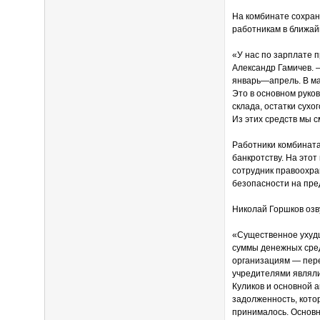
На комбинате сохран
работникам в ближай
«У нас по зарплате
Александр Гамичев. 
январь—апрель. В ма
Это в основном руко
склада, остатки сухо
Из этих средств мы 
Работники комбината
банкротству. На это
сотрудник правоохра
безопасности на пре
Николай Горшков озв
«Существенное ухудш
суммы денежных сред
организациям — пере
учредителями являли
Куликов и основной 
задолженность, котор
принималось. Основн