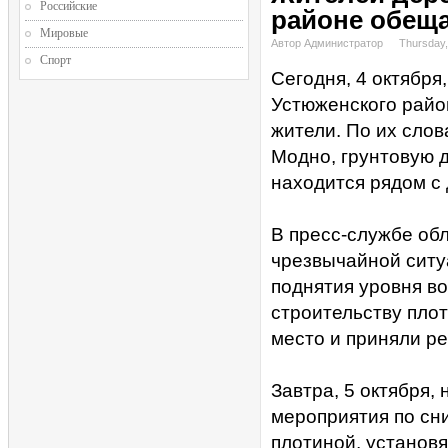
Российские
районе обеща
Мировые
Автор Администратор
Thursday,
Спорт
Сегодня, 4 октября
Устюженского райо
жители. По их слов
Модно, грунтовую 
находится рядом с 
В пресс-службе об
чрезвычайной ситу
поднятия уровня в
строительству пло
место и приняли р
Завтра, 5 октября,
мероприятия по сн
плотиной, установ