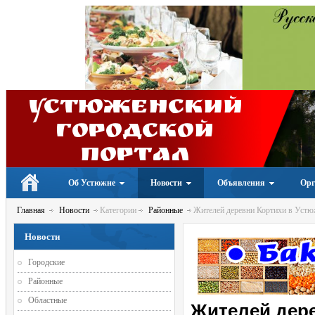
Устюженский
Городской
портал
Об Устюжне
Новости
Объявления
Орг
Главная
Новости
Категории
Районные
Жителей деревни Кортихи в Устюж
Новости
Городские
Районные
Областные
Жителей дер