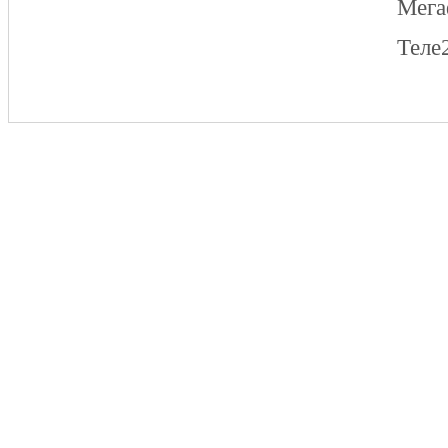
Мег
Теле