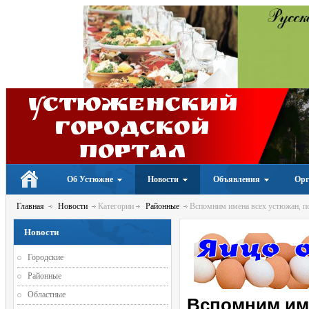
Устюженский
Городской
портал
Об Устюжне
Новости
Объявления
Орг
Главная
Новости
Категории
Районные
Вспомним имена всех устюжан, п
Новости
Городские
Районные
Областные
Вспомним име