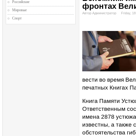
Российские
фронтах Вел
Мировые
Автор Администратор
Friday, 18
Спорт
вести во время Ве
печатных Книгах П
Книга Памяти Устюж
Ответственным сос
имена 2878 устюжа
известны, а также 
обстоятельства ги