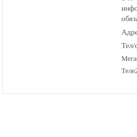
инфо
обяз
Адре
Тел/
Мег
Теле