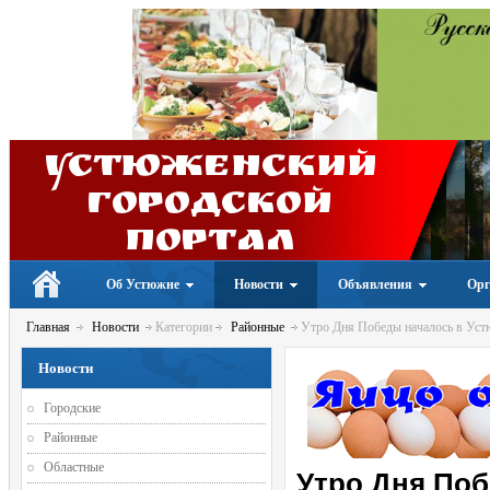
Устюженский
Городской
портал
Об Устюжне
Новости
Объявления
Орг
Главная
Новости
Категории
Районные
Утро Дня Победы началось в Уст
Новости
Городские
Районные
Областные
Утро Дня Поб