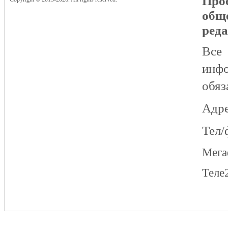
Прое
общ
реда
Все
инфо
обяз
Адре
Тел/
Мег
Теле