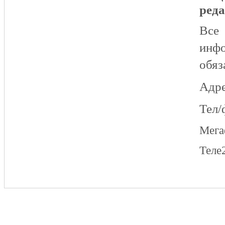
реда
Все
инфо
обяз
Адре
Тел/
Мег
Теле