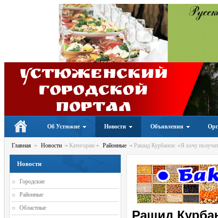
Устюженский
Городской
портал
Об Устюжне
Новости
Объявления
Орг
Главная
Новости
Категории
Районные
Рашид Курбанов: «Я хочу получать
Новости
Городские
Районные
Областные
Рашид Курбан