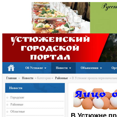
Устюженский
Городской
портал
Об Устюжне
Новости
Объявления
Орг
Главная
Новости
Категории
Районные
В Устюжне прошла первоначальная
Новости
Городские
Районные
Областные
В Устюжне п