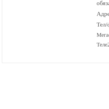
обяз
Адре
Тел/
Мег
Теле