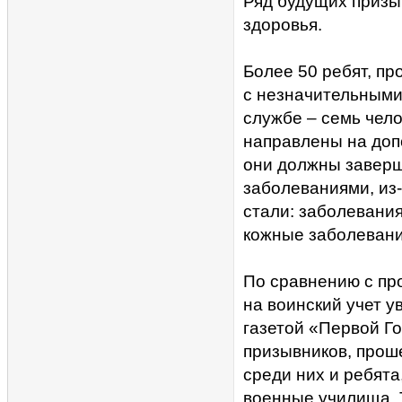
Ряд будущих призы
здоровья.
Более 50 ребят, п
с незначительными
службе – семь чело
направлены на доп
они должны заверш
заболеваниями, из-
стали: заболевани
кожные заболевани
По сравнению с пр
на воинский учет у
газетой «Первой Г
призывников, прош
среди них и ребята
военные училища. 