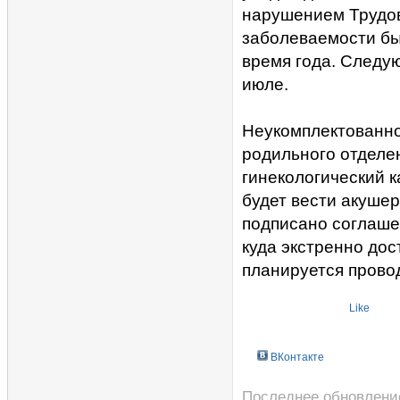
нарушением Трудов
заболеваемости бы
время года. Следу
июле.
Неукомплектованно
родильного отделен
гинекологический к
будет вести акуше
подписано соглаше
куда экстренно дос
планируется провод
Like
ВКонтакте
Последнее обновление