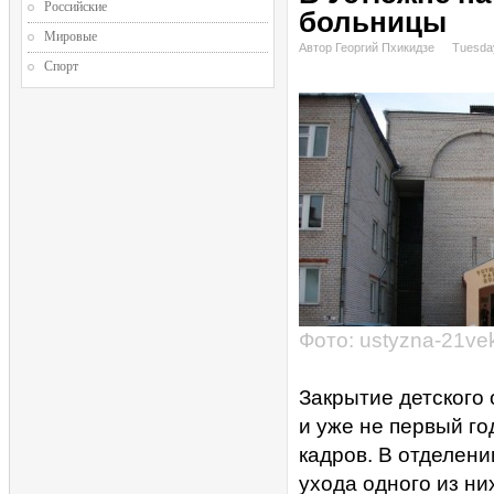
Российские
больницы
Мировые
Автор Георгий Пхикидзе
Tuesday
Спорт
Фото: ustyzna-21vek
Закрытие детского 
и уже не первый го
кадров. В отделени
ухода одного из ни