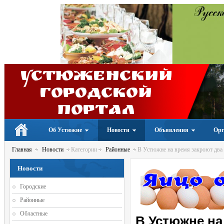
Устюженский
Городской
портал
Об Устюжне
Новости
Объявления
Орг
Главная
Новости
Категории
Районные
В Устюжне на время закроют два
Новости
Городские
Районные
Областные
В Устюжне на