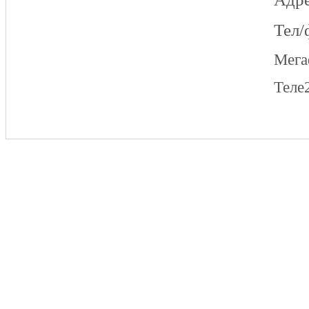
Тел/
Мег
Теле