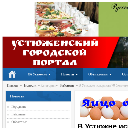
Устюженский
Городской
портал
Об Устюжне
Новости
Объявления
Орг
Главная
Новости
Категории
Районные
В Устюжне испортили 70 бюллете
Новости
Городские
Районные
Областные
В Устюжне ис