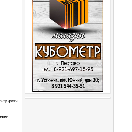
акту кражи
щение