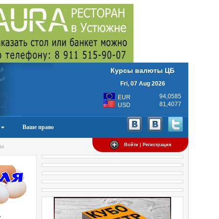
Курсы валюты ЦБ
Fri, 07 Aug 2026
94,0585
EUR
81,4077
USD
Ваше право
Войти | Регистрация
ды
а