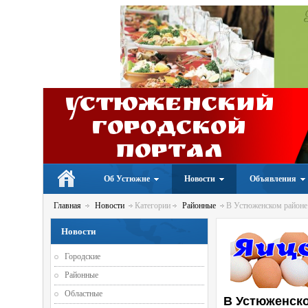
Устюженский
Городской
портал
Об Устюжне
Новости
Объявления
Главная
Новости
Категории
Районные
В Устюженском районе 
Новости
Городские
Районные
Областные
В Устюженско