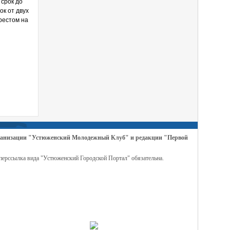
 срок до
ок от двух
рестом на
организации "Устюженский Молодежный Клуб" и редакции "Первой
перссылка вида "Устюженский Городской Портал" обязательна.