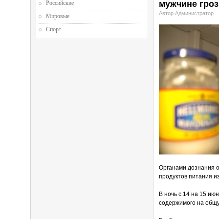
мужчине гроз
Российские
Автор Администратор
Мировые
Спорт
Органами дознания о
продуктов питания и
В ночь с 14 на 15 ию
содержимого на общу