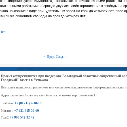
рытое хищение чужого имущества, - наказывается обязательными работами на
авительными работами на срок до двух лет, либо ограничением свободы на ср
ожно наказание в виде принудительных работ на срок до четырех лет, либо а
ев или же лишением свободы на срок до четырех лет.
Like
< Пред.
След. >
Проект осуществляется при поддержке Вологодской областной общественной 
Городской" газеты г. Устюжна
Все права защищены,при полном или частичном использовании информации портала ги
Адрес редакции: Вологодская область г.Устюжна пер.Советский 11
Тел/факс
+7 (81737) 2-18-18
+7 921 718-55-66
Мегафон
+7 900 542-32-42
Теле2