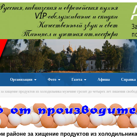
Организации
Фото
Газета
Афиша
Справка
за хищение продуктов из холодильника мужчине грозит до четырех лет лишения свобо
м районе за хищение продуктов из холодильник