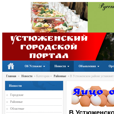
Устюженский
Городской
портал
Об Устюжне
Новости
Объявления
Орг
Главная
Новости
Категории
Районные
В Устюженском районе установят 
Новости
Городские
Районные
Областные
В Устюженско