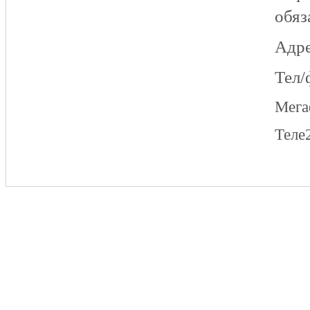
обяз
Адре
Тел/
Мег
Теле