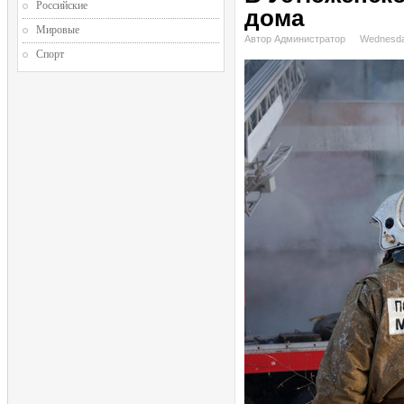
Российские
дома
Мировые
Автор Администратор
Wednesda
Спорт