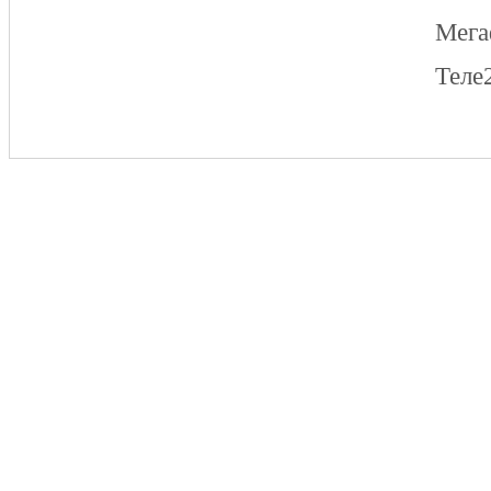
Мег
Теле