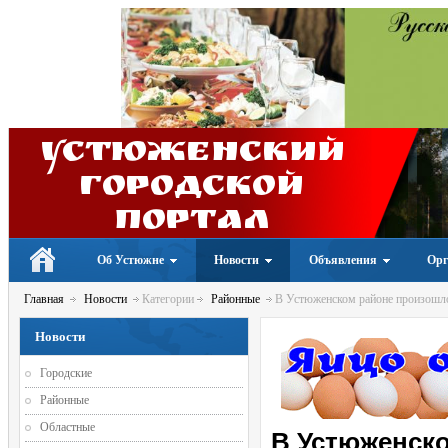
Устюженский
Городской
портал
Об Устюжне
Новости
Объявления
Орг
Главная
Новости
Категории
Районные
В Устюженском районе произошло
Новости
Городские
Районные
Областные
В Устюженск