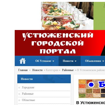
Устюженский
Городской
портал
Об Устюжне
Новости
Объявления
Главная
Новости
Категории
Районные
В Устюженском районе
Новости
Городские
Районные
Областные
В Устюженско