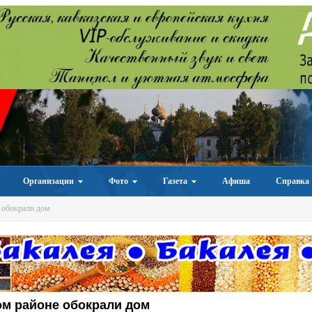
Организации
Фото
Газета
Афиша
Справка
 обокрали дом
м районе обокрали дом