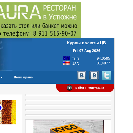
Курсы валюты ЦБ
Fri, 07 Aug 2026
94,0585
EUR
81,4077
USD
Ваше право
Войти | Регистрация