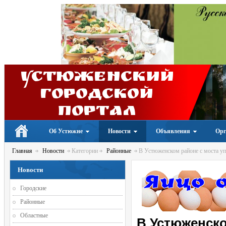
Устюженский
Городской
портал
Об Устюжне
Новости
Объявления
Орг
Главная
Новости
Категории
Районные
В Устюженском районе с моста уп
Новости
Городские
Районные
Областные
В Устюженско