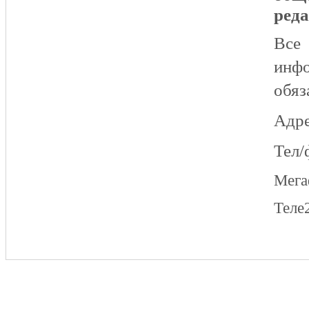
реда
Все
инфо
обяз
Адре
Тел/
Мег
Теле