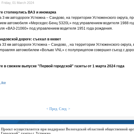
Friday, 01 March 2024
ге столкнулись ВАЗ и иномарка
а 3 км автодороги Устюжна – Сандово, на территории Устюженского округа, 
тием автомобиля «Мерседес-Бенц S320L» под управлением водителя 1988 го
ля «ВАЗ-21060» под управлением водителя 1951 года рождения.
андовской дороге: съехал в кювет
а 33 км автодороги Устюжна – Сандово, , на территории Устюженского округа,
управляя автомобилем «Вольво VNL» с полуприцепом совершил съезд с дор
е в свежем выпуске "Первой городской" газеты от 1 марта 2024 года
Like
< Пред.
След. >
Проект осуществляется при поддержке Вологодской областной общественной 
Городской" газеты г. Устюжна