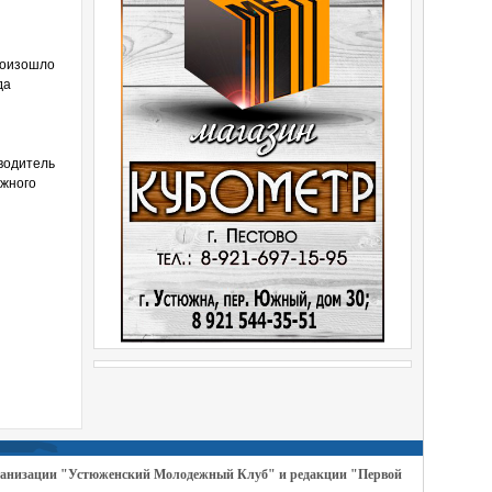
произошло
да
 водитель
ожного
организации "Устюженский Молодежный Клуб" и редакции "Первой