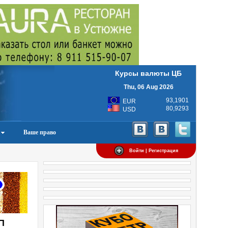
Курсы валюты ЦБ
Thu, 06 Aug 2026
93,1901
EUR
80,9293
USD
Ваше право
Войти | Регистрация
П