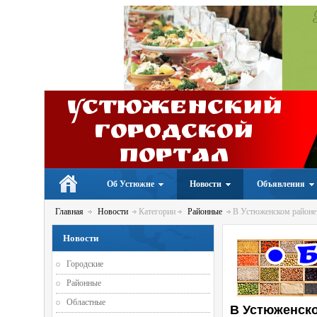
Устюженский
Городской
портал
Об Устюжне
Новости
Объявления
Главная
Новости
Категории
Районные
В Устюженском районе 
Новости
Городские
Районные
Областные
В Устюженско