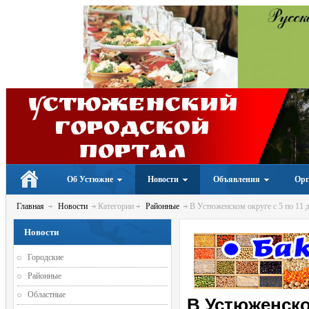
Устюженский
Городской
портал
Об Устюжне
Новости
Объявления
Орг
Главная
Новости
Категории
Районные
В Устюженском округе с 5 по 11 
Новости
Городские
Районные
Областные
В Устюженском