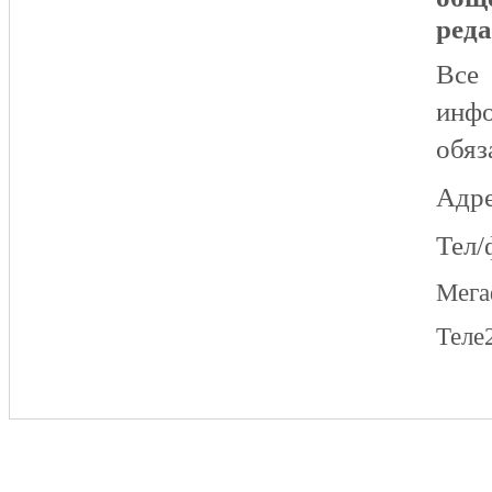
реда
Все
инфо
обяз
Адре
Тел/
Мег
Теле