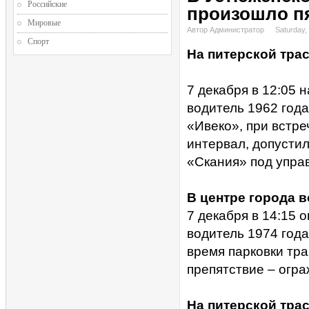
Российские
произошло п
Мировые
Автор Администратор
Saturday
Спорт
На питерской тра
7 декабря в 12:05 
водитель 1962 год
«Ивеко», при встр
интервал, допусти
«Скания» под упра
В центре города в
7 декабря в 14:15 
водитель 1974 года
время парковки тр
препятствие – огр
На питерской тра