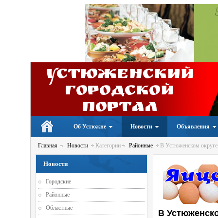
Устюженский
Городской
портал
Об Устюжне
Новости
Объявления
Главная
Новости
Категории
Районные
В Устюженском округе 
Новости
Городские
Районные
Областные
В Устюженско