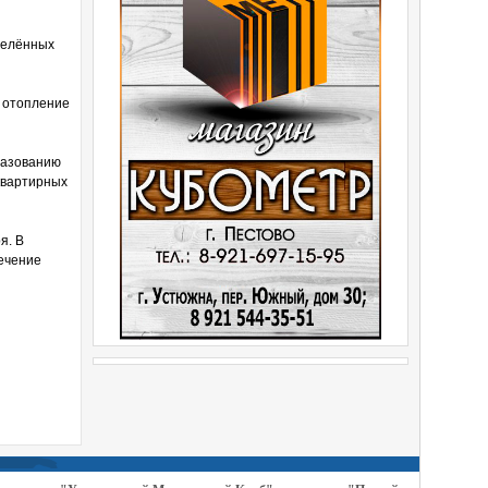
селённых
, отопление
бразованию
квартирных
я. В
течение