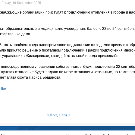
Friday, 19 September 2025
снабжающие организации приступят к подключению отопления в городе и на
ат образовательные и медицинские учреждения. Далее, с 22 по 24 сентября
оквартирные дома.
избежать проблем, когда одновременное подключение всех домов привело к о
ыло принято решение о поэтапном подключении. График подключения много
в управлении «Жилсервиса», к каждой котельной города прикреплён.
 непосредственном управлении собственников, будут подключены 22 сентябр
 пунктах отопление будет подано по мере готовности котельных, но также в 
няет глава округа Лариса Богданова.
Like
< Пред.
След. >