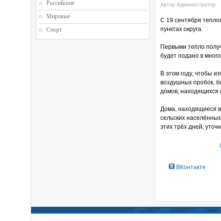
Российские
Автор Администратор
Мировые
С 19 сентября тепло
пунктах округа.
Спорт
Первыми тепло получ
будет подано в мног
В этом году, чтобы 
воздушных пробок, б
домов, находящихся 
Дома, находящиеся в
сельских населённых
этих трёх дней, уточ
ВКонтакте