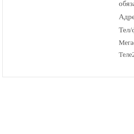
обяз
Адре
Тел/
Мег
Теле