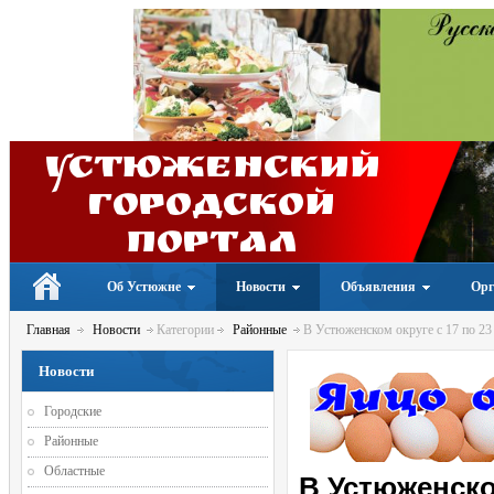
Устюженский
Городской
портал
Об Устюжне
Новости
Объявления
Орг
Главная
Новости
Категории
Районные
В Устюженском округе с 17 по 2
Новости
Городские
Районные
Областные
В Устюженско