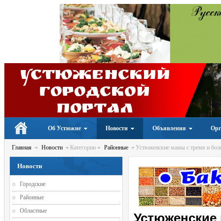
Устюженский
Городской
портал
Об Устюжне
Новости
Объявления
Орг
Главная
Новости
Категории
Районные
Устюженские мамы с тремя и боле
Новости
Городские
Районные
Областные
Устюженские 