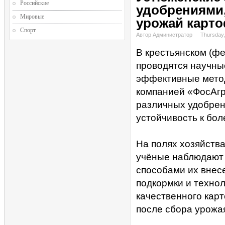
Российские
удобрениями
Мировые
урожай карт
Спорт
Автор Администратор
Thursday,
В крестьянском (ф
проводятся научны
эффективные мето
компанией «ФосАгр
различных удобрен
устойчивость к бо
На полях хозяйства
учёные наблюдают 
способами их внесе
подкормки и техно
качественного кар
после сбора урожа