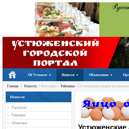
Устюженский
Городской
портал
Об Устюжне
Новости
Объявления
Орг
Главная
Новости
Категории
Районные
Устюженские аграрии эксперимент
Новости
Городские
Районные
Областные
Устюженские 