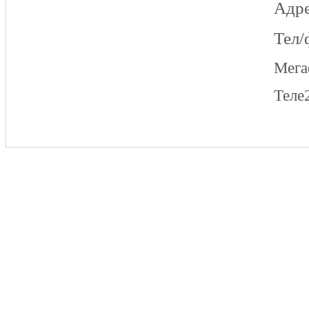
Адре
Тел/
Мег
Теле