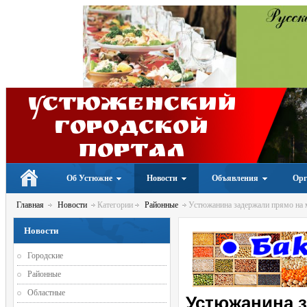
Устюженский
Городской
портал
Об Устюжне
Новости
Объявления
Орг
Главная
Новости
Категории
Районные
Устюжанина задержали прямо на м
Новости
Городские
Районные
Областные
Устюжанина з