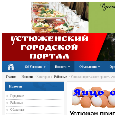
Устюженский
Городской
портал
Об Устюжне
Новости
Объявления
Орг
Главная
Новости
Категории
Районные
Устюжан приглашают принять учас
Новости
Городские
Районные
Областные
Устюжан приг