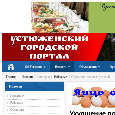
Устюженский
Городской
портал
Об Устюжне
Новости
Объявления
Орг
Главная
Новости
Категории
Районные
Ухудшение погодных условий
Новости
Городские
Районные
Областные
Ухудшение п