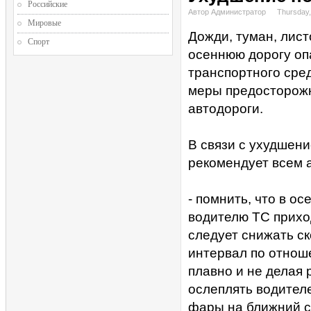
Российские
Автор Администратор
Thursday,
Мировые
Дожди, туман, лист
Спорт
осеннюю дорогу опа
транспортного сре
меры предосторожн
автодороги.
В связи с ухудшен
рекомендует всем 
- помнить, что в о
водителю ТС прихо
следует снижать ск
интервал по отноше
плавно и не делая 
ослеплять водител
фары на ближний с