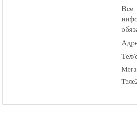
Все
инфо
обяз
Адре
Тел/
Мег
Теле