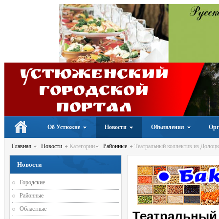
Устюженский
Городской
портал
Об Устюжне
Новости
Объявления
Орг
Главная
Новости
Категории
Районные
Театральный коллектив из Долоцко
Новости
Городские
Районные
Областные
Театральный 