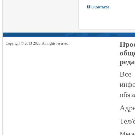
ВКонтакте
Прое
Copyright © 2013-2026. All rights reserved.
общ
реда
Все
инфо
обяз
Адре
Тел/
Мег