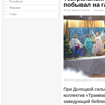
Российские
побывал на г
Мировые
Автор Администратор
Tuesday, 
Спорт
Фотография Гали
При Долоцкой сель
коллектив «Трамва
заведующий библио