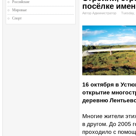
Российские
посёлке име
Мировые
Автор Администратор
Tuesday, 
Спорт
16 октября в Уст
открытие многост
деревню Лентьево
Многие жители этих
в другом. До 2005
проходило с помощ