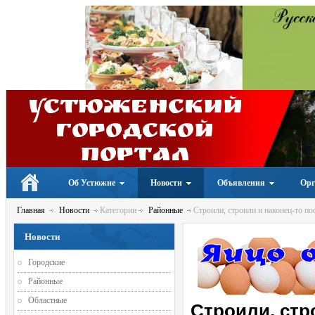
Устюженский
Городской
портал
Об Устюжне
Новости
Объявления
Орг
Главная
Новости
Категории
Районные
Строили, строили и наконец-то п
Новости
Городские
Районные
Областные
Строили, стр