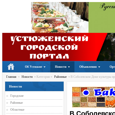
Устюженский
Городской
портал
Об Устюжне
Новости
Объявления
Орг
Главная
Новости
Категории
Районные
В Соболевском Доме культуры п
Новости
Городские
Районные
Областные
В Соболевск