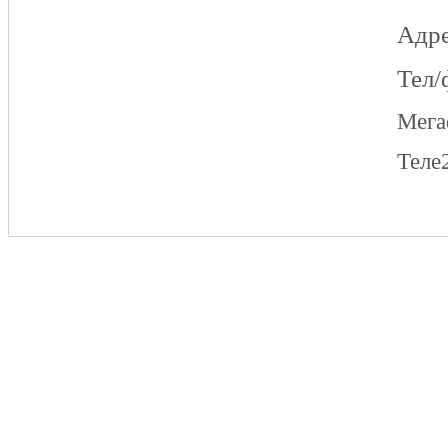
Адре
Тел/
Мег
Теле