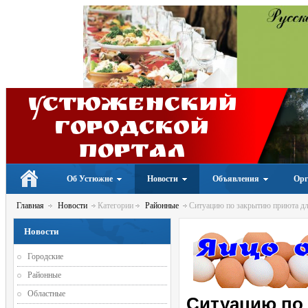
Устюженский
Городской
портал
Об Устюжне
Новости
Объявления
Орг
Главная
Новости
Категории
Районные
Ситуацию по закрытию приюта дл
Новости
Городские
Районные
Областные
Ситуацию по 