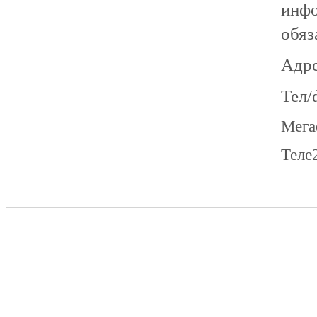
инфо
обяз
Адре
Тел/
Мег
Теле