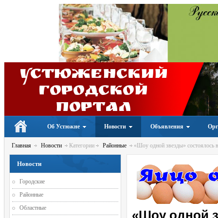
Устюженский
Городской
портал
Об Устюжне
Новости
Объявления
Орг
Главная
Новости
Категории
Районные
«Шоу одной звезды» состоялось 
Новости
Городские
Районные
Областные
«Шоу одной з