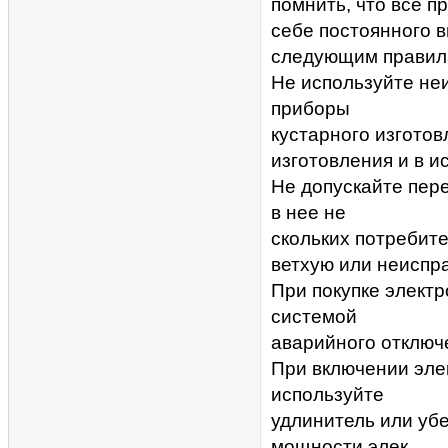
помнить, что все 
себе постоянного 
следующим правил
Не используйте не
приборы
кустарного изготов
изготовления и в и
Не допускайте пер
в нее не
скольких потребит
ветхую или неиспр
При покупке электр
системой
аварийного отключ
При включении эле
используйте
удлинитель или уб
мощности элек