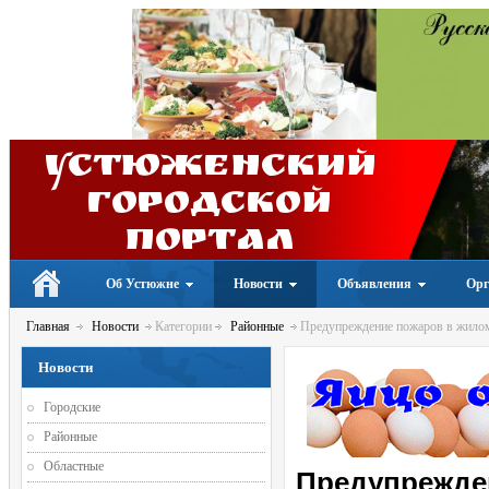
Устюженский
Городской
портал
Об Устюжне
Новости
Объявления
Орг
Главная
Новости
Категории
Районные
Предупреждение пожаров в жилом 
Новости
Городские
Районные
Областные
Предупрежден