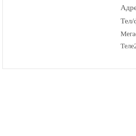
Адре
Тел/
Мег
Теле