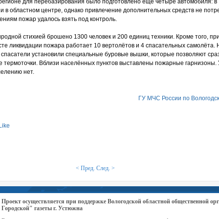
 регионе для перебазирования было подготовлено ещё четыре автомобиля: в
и в областном центре, однако привлечение дополнительных средств не потр
ниям пожар удалось взять под контроль.
риродной стихией брошено 1300 человек и 200 единиц техники. Кроме того, п
сте ликвидации пожара работает 10 вертолётов и 4 спасательных самолёта. 
спасатели установили специальные буровые вышки, которые позволяют сра
е термоточки. Вблизи населённых пунктов выставлены пожарные гарнизоны. 
селению нет.
ГУ МЧС России по Вологодс
Like
< Пред.
След. >
Проект осуществляется при поддержке Вологодской областной общественной 
Городской" газеты г. Устюжна