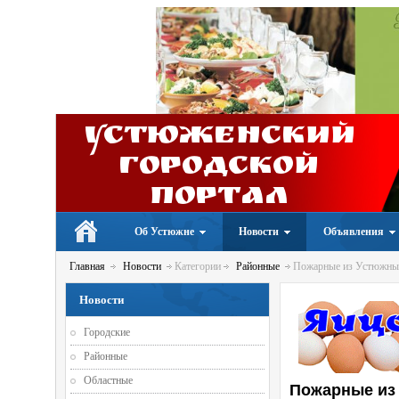
Устюженский
Городской
портал
Об Устюжне
Новости
Объявления
Главная
Новости
Категории
Районные
Пожарные из Устюжны н
Новости
Городские
Районные
Областные
Пожарные из