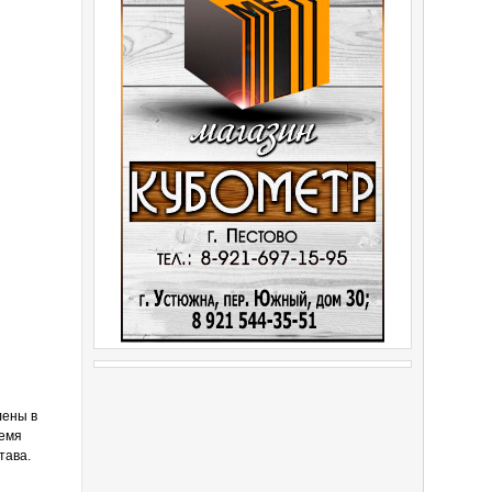
лены в
ремя
тава.