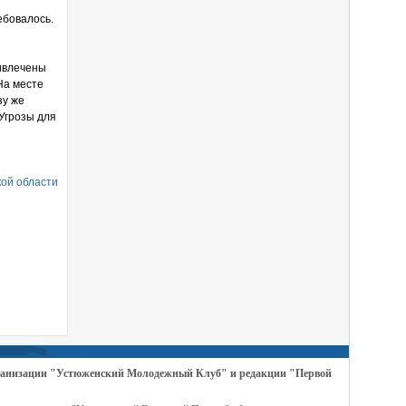
ебовалось.
ривлечены
На месте
зу же
Угрозы для
кой области
организации "Устюженский Молодежный Клуб" и редакции "Первой