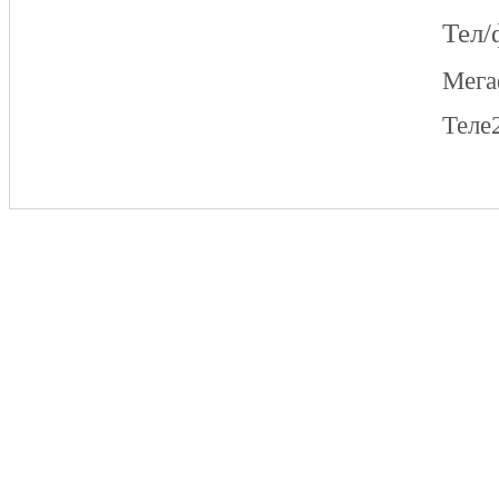
Тел/
Мег
Теле