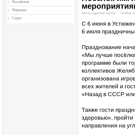
Российские
мероприятиям
Мировые
Автор Администратор
Sunday, 0
Спорт
С 6 июня в Устюжен
6 июля праздничны
Празднование нача
«Мы лучше посёлка
программе были то
коллективов Желябо
организована игро
всех жителей и гос
«Назад в СССР или 
Также гости праздн
здоровью», пройти
направления на уг