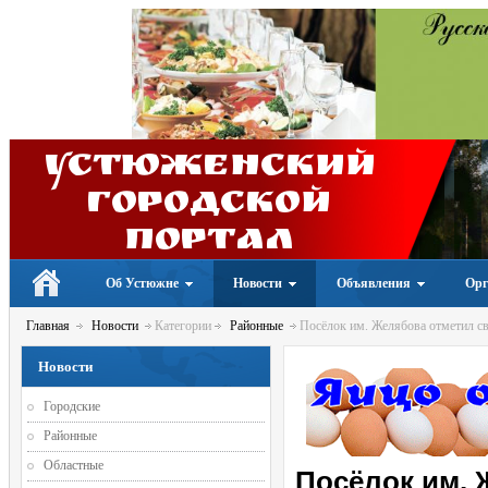
Устюженский
Городской
портал
Об Устюжне
Новости
Объявления
Орг
Главная
Новости
Категории
Районные
Посёлок им. Желябова отметил св
Новости
Городские
Районные
Областные
Посёлок им. 