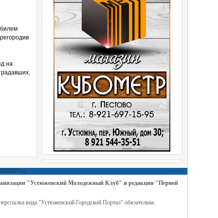
обилем
ерегородив
зд на
традавших,
организации "Устюженский Молодежный Клуб" и редакции "Первой
перссылка вида "Устюженский Городской Портал" обязательна.