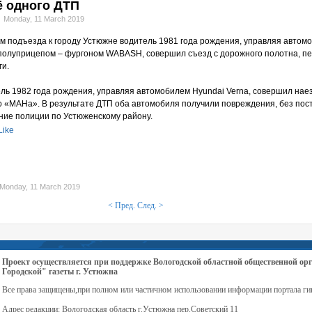
ё одного ДТП
Monday, 11 March 2019
 км подъезда к городу Устюжне водитель 1981 года рождения, управляя автом
полуприцепом – фургоном WABASH, совершил съезд с дорожного полотна, п
ги.
тель 1982 года рождения, управляя автомобилем Hyundai Verna, совершил нае
 «МАНа». В результате ДТП оба автомобиля получили повреждения, без пос
ние полиции по Устюженскому району.
Like
Monday, 11 March 2019
< Пред.
След. >
Проект осуществляется при поддержке Вологодской областной общественной 
Городской" газеты г. Устюжна
Все права защищены,при полном или частичном использовании информации портала ги
Адрес редакции: Вологодская область г.Устюжна пер.Советский 11