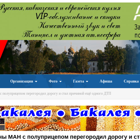
Организации
Фото
Газета
Афиша
Справка
полуприцепом перегородил дорогу и стал причиной ещё одного ДТП
ы МАН с полуприцепом перегородил дорогу и ст