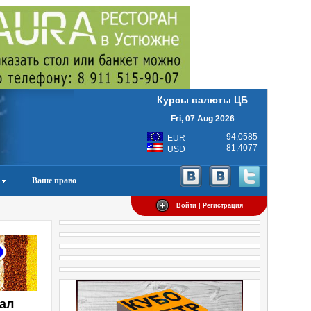
Курсы валюты ЦБ
Fri, 07 Aug 2026
94,0585
EUR
81,4077
USD
Ваше право
Войти | Регистрация
ал