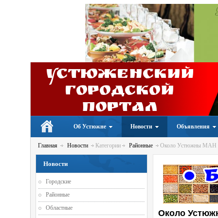
Устюженский
Городской
портал
Об Устюжне
Новости
Объявления
Главная
Новости
Категории
Районные
Около Устюжны МАН с 
Новости
Городские
Районные
Областные
Около Устюжн