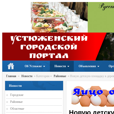
Устюженский
Городской
портал
Об Устюжне
Новости
Объявления
Орг
Главная
Новости
Категории
Районные
Новую детскую площадку в дерев
Новости
Городские
Районные
Областные
Новую детску