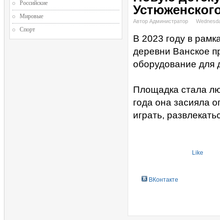
Российские
Устюженского
Мировые
Автор Администратор
Wednesda
Спорт
В 2023 году в рам
деревни Ванское п
оборудование для 
Площадка стала лю
года она засияла о
играть, развлекать
Like
ВКонтакте