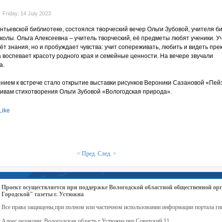
Friday, 14 July 2023
ентьевской библиотеке, состоялся творческий вечер Ольги Зубовой, учителя б
колы. Ольга Алексеевна – учитель творческий, её предметы любят ученики. У
ёт знания, но и пробуждает чувства: учит сопереживать, любить и видеть пре
 воспевает красоту родного края и семейные ценности. На вечере звучали
а.
ием к встрече стало открытие выставки рисунков Вероники Сазановой «Пей
тивам стихотворения Ольги Зубовой «Вологодская природа».
Like
< Пред.
След. >
Проект осуществляется при поддержке Вологодской областной общественной 
Городской" газеты г. Устюжна
Все права защищены,при полном или частичном использовании информации портала ги
Адрес редакции: Вологодская область г.Устюжна пер.Советский 11