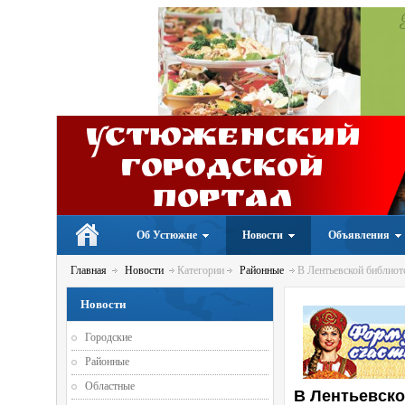
Устюженский
Городской
портал
Об Устюжне
Новости
Объявления
Главная
Новости
Категории
Районные
В Лентьевской библиоте
Новости
Городские
Районные
Областные
В Лентьевско