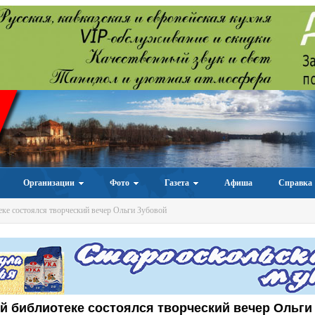
Организации
Фото
Газета
Афиша
Справка
ке состоялся творческий вечер Ольги Зубовой
й библиотеке состоялся творческий вечер Ольги