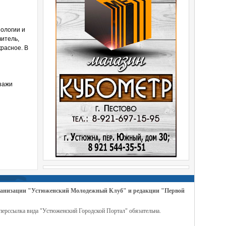
иологии и
читель,
красное. В
зажи
организации "Устюженский Молодежный Клуб" и редакции "Первой
перссылка вида "Устюженский Городской Портал" обязательна.