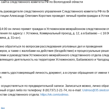
 сайта следственного комитета РФ по Вологодской области
ель руководителя следственного управления Следственного комитета РФ по В
стиции Александр Олегович Коротких проведет личный приём граждан в Устю
до 14:00 он лично примет граждан в Устюженском межрайонном следственном о
ения по адресу: г. Устюжна, Коммунальный проезд, д. 12, а в Бабаево – с 16:0
кина, д. 31«а»).
но обратиться по вопросам расследования уголовных дел и проведения
ерок, а также с жалобами на действия (бездействие) и процессуальные реше
ями и руководством Устюженского межрайонного следственного отдела след
вляющего деятельность на территории Устюженского, Бабаевского и Чагодощ
 иметь удостоверяющий личность документ, а в случае обращения от имени 
х.
 осуществляться по предварительной записи. Записаться можно, лично обр
нный отдел либо по телефону: 8 (81737) 2-21-74, по e-mail:
Ustmso@35.sledco
стве следственного отдела:
https://vk.com/ustmso
.
Like