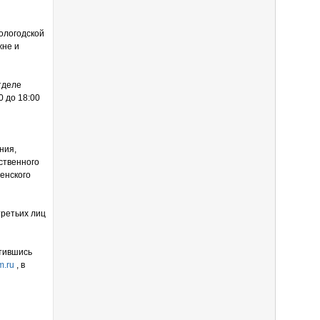
ологодской
жне и
тделе
0 до 18:00
ния,
ственного
енского
третьих лиц
атившись
m.ru
, в