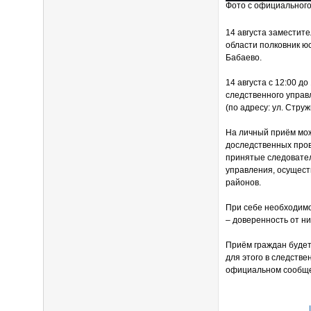
Фото с официального
14 августа заместит
области полковник ю
Бабаево.
14 августа с 12:00 
следственного управл
(по адресу: ул. Струж
На личный приём мож
доследственных пров
принятые следовател
управления, осущест
районов.
При себе необходимо
– доверенность от ни
Приём граждан будет
для этого в следстве
официальном сообще