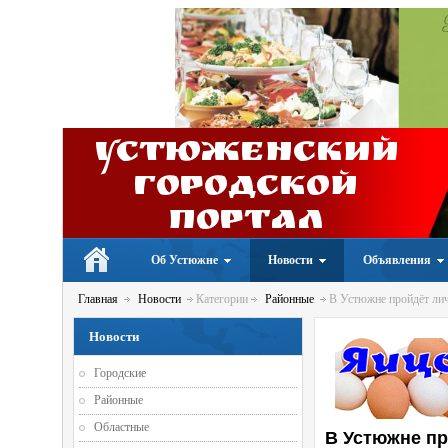
Устюженский
Городской
портал
Об Устюжне
Новости
Объявления
Главная
Новости
Категории
Районные
В Устюжне пройдёт лич
Новости
Городские
Районные
Областные
В Устюжне пр