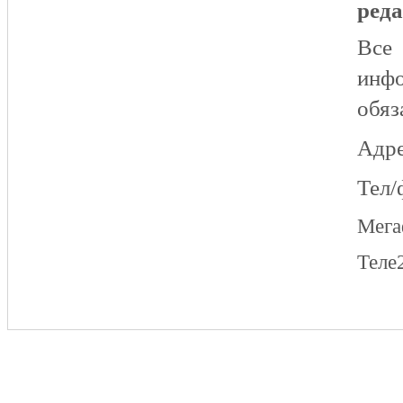
реда
Все
инфо
обяз
Адре
Тел/
Мег
Теле