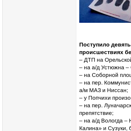
Поступило девять
происшествиях бе
– ДТП на Орельской
– на а/д Устюжна –
– на Соборной пло
– на пер. Коммунис
а/м МАЗ и Ниссан;
– у Попчихи произо
– на пер. Луначарс
препятствие;
– на а/д Вологда –
Калина» и Сузуки, 