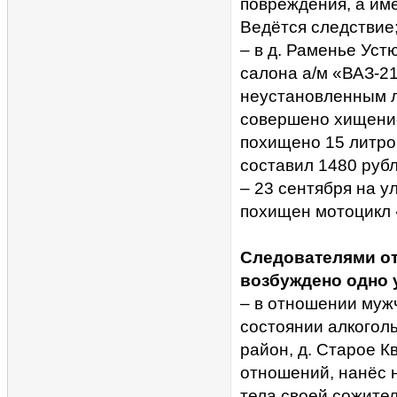
повреждения, а им
Ведётся следствие
– в д. Раменье Уст
салона а/м «ВАЗ-2
неустановленным л
совершено хищение
похищено 15 литро
составил 1480 рубл
– 23 сентября на у
похищен мотоцикл 
Следователями от
возбуждено одно 
– в отношении муж
состоянии алкоголь
район, д. Старое К
отношений, нанёс 
тела своей сожите