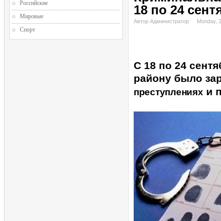
Российские
18 по 24 сент
Мировые
Автор Администратор
Monday, 
Спорт
С 18 по 24 сент
району было за
и 
преступлениях