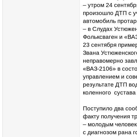
– утром 24 сентябр
произошло ДТП с у
автомобиль протар
– в Слудах Устюже
Фольксваген и «ВА
23 сентября пример
Звана Устюженског
неправомерно завл
«ВАЗ-2106» в состо
управлением и сов
результате ДТП во
коленного сустава 
Поступило два соо
факту получения т
– молодым человек
с диагнозом рана г