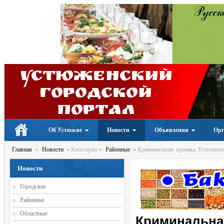
Устюженский
Городской
портал
Об Устюжне
Новости
Объявления
Орг
Главная
Новости
Категории
Районные
Криминальная хроника Устюженско
Новости
Городские
Районные
Областные
Криминальная