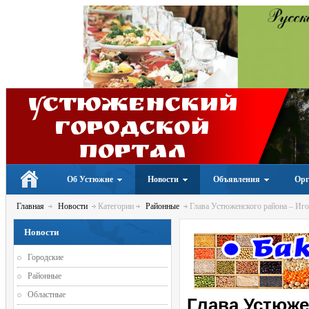
Устюженский
Городской
портал
Об Устюжне
Новости
Объявления
Орг
Главная
Новости
Категории
Районные
Глава Устюженского района – Игор
Новости
Городские
Районные
Областные
Глава Устюже