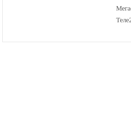
Мег
Теле