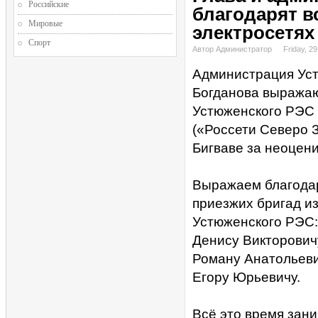
Российские
благодарят в
Мировые
электросетях
Спорт
Автор Администратор
Friday, 2
Администрация Уст
Богданова выражаю
Устюженского РЭС 
(«Россети Северо 
Бигваве за неоцен
Выражаем благодар
приезжих бригад из
Устюженского РЭС:
Денису Викторович
Роману Анатольеви
Егору Юрьевичу.
Всё это время зан