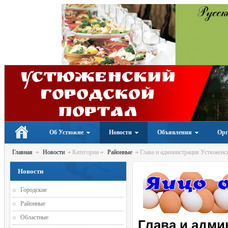
Устюженский
Городской
портал
Об Устюжне
Новости
Объявления
Орг
Главная
Новости
Категории
Районные
Глава и администрация Устюженско
Новости
Городские
Районные
Областные
Глава и адми