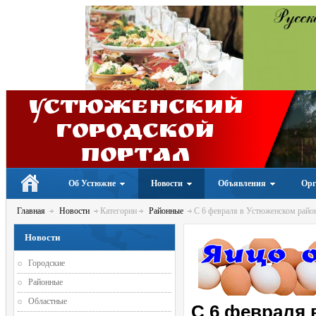
Устюженский
Городской
портал
Об Устюжне
Новости
Объявления
Орг
Главная
Новости
Категории
Районные
С 6 февраля в Устюженском район
Новости
Городские
Районные
Областные
С 6 февраля 