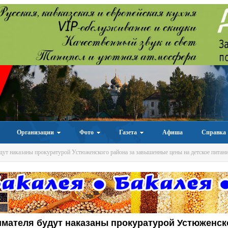
Организации
Фото
Газета
Афиша
Справка
ут наказаны прокуратурой Устюженского района за завышенные цены на детское питан
мателя будут наказаны прокуратурой Устюженск