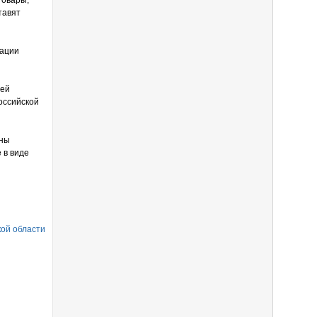
товары,
тавят
зации
лей
оссийской
аны
 в виде
кой области