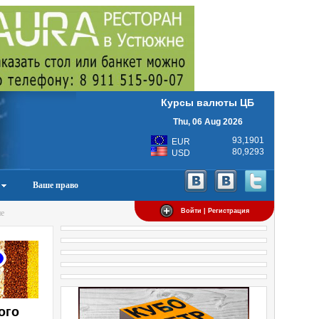
Курсы валюты ЦБ
Thu, 06 Aug 2026
93,1901
EUR
80,9293
USD
Ваше право
Войти | Регистрация
ие
ого