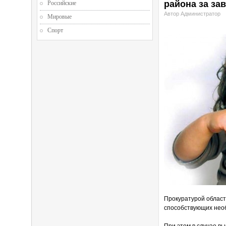
района за за
Российские
Автор Администратор
Мировые
Спорт
Прокуратурой област
способствующих необ