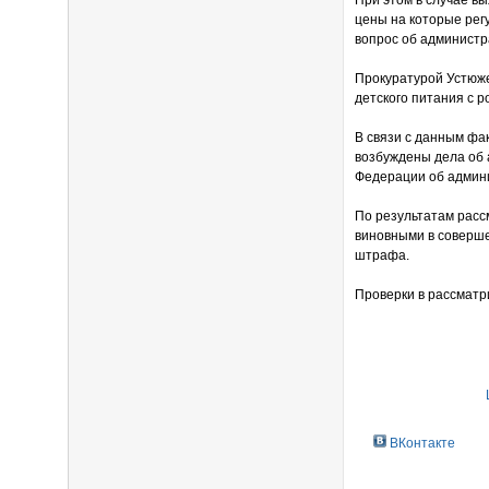
При этом в случае в
цены на которые рег
вопрос об администр
Прокуратурой Устюже
детского питания с 
В связи с данным фа
возбуждены дела об 
Федерации об админ
По результатам расс
виновными в соверше
штрафа.
Проверки в рассмат
ВКонтакте