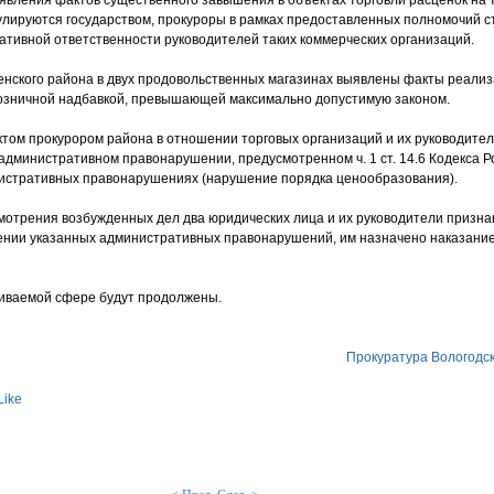
ыявления фактов существенного завышения в объектах торговли расценок на 
улируются государством, прокуроры в рамках предоставленных полномочий с
ативной ответственности руководителей таких коммерческих организаций.
нского района в двух продовольственных магазинах выявлены факты реали
розничной надбавкой, превышающей максимально допустимую законом.
ктом прокурором района в отношении торговых организаций и их руководите
административном правонарушении, предусмотренном ч. 1 ст. 14.6 Кодекса Р
истративных правонарушениях (нарушение порядка ценообразования).
мотрения возбужденных дел два юридических лица и их руководители призн
нии указанных административных правонарушений, им назначено наказание
риваемой сфере будут продолжены.
Прокуратура Вологодс
Like