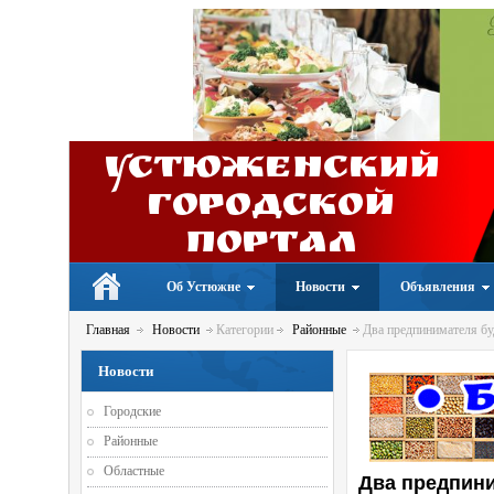
Устюженский
Городской
портал
Об Устюжне
Новости
Объявления
Главная
Новости
Категории
Районные
Два предпинимателя буд
Новости
Городские
Районные
Областные
Два предпини