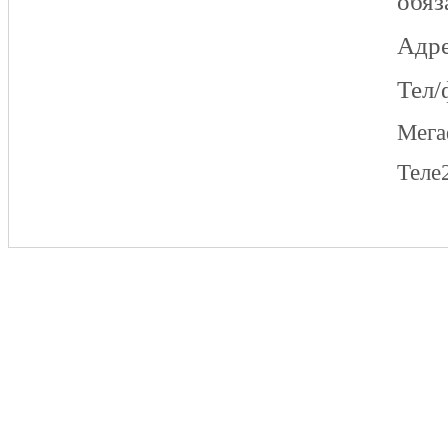
обяз
Адре
Тел/
Мег
Теле