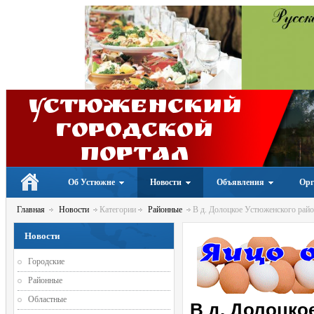
Устюженский
Городской
портал
Об Устюжне
Новости
Объявления
Орг
Главная
Новости
Категории
Районные
В д. Долоцкое Устюженского райо
Новости
Городские
Районные
Областные
В д. Долоцко