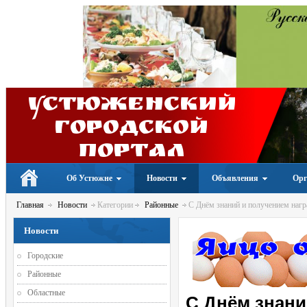
Устюженский
Городской
портал
Об Устюжне
Новости
Объявления
Орг
Главная
Новости
Категории
Районные
С Днём знаний и получением нагр
Новости
Городские
Районные
Областные
С Днём знани