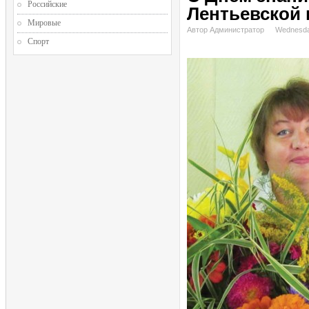
Российские
Лентьевской
Мировые
Автор Администратор
Wednesda
Спорт