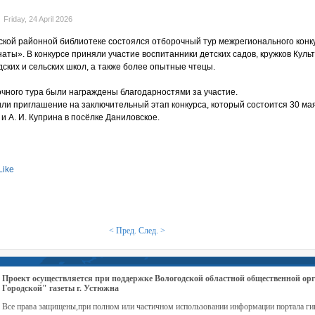
Friday, 24 April 2026
ской районной библиотеке состоялся отборочный тур межрегионального конк
аты». В конкурсе приняли участие воспитанники детских садов, кружков Куль
дских и сельских школ, а также более опытные чтецы.
очного тура были награждены благодарностями за участие.
ли приглашение на заключительный этап конкурса, который состоится 30 мая
 А. И. Куприна в посёлке Даниловское.
Like
< Пред.
След. >
Проект осуществляется при поддержке Вологодской областной общественной 
Городской" газеты г. Устюжна
Все права защищены,при полном или частичном использовании информации портала ги