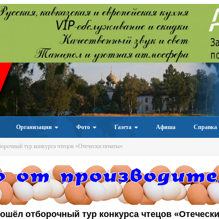
Организации
Фото
Газета
Афиша
Справка
орочный тур конкурса чтецов «Отечески пенаты»
ошёл отборочный тур конкурса чтецов «Отеческ