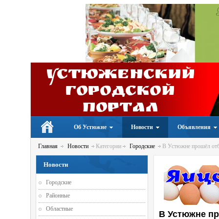
Устюженский
Городской
портал
Об Устюжне
Новости
Объявления
Главная
Новости
Категории
Городские
В Устюжне прошёл отб
Новости
Городские
Районные
Областные
В Устюжне пр