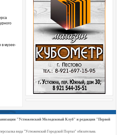
урса
турного
 в музее-
организации "Устюженский Молодежный Клуб" и редакции "Первой
перссылка вида "Устюженский Городской Портал" обязательна.