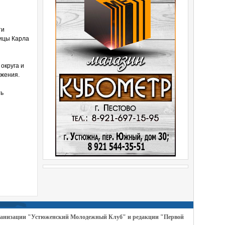
ти
лицы Карла
округа и
ижения.
ть
организации "Устюженский Молодежный Клуб" и редакции "Первой