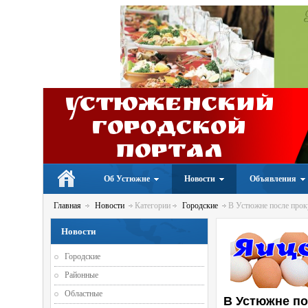
Устюженский
Городской
портал
Об Устюжне
Новости
Объявления
Главная
Новости
Категории
Городские
В Устюжне после прок
Новости
Городские
Районные
Областные
В Устюжне п