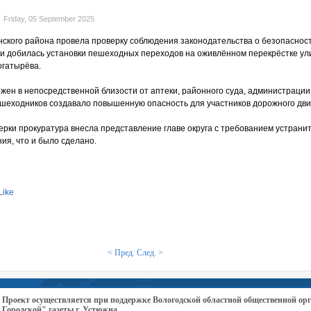
Friday, 05 September 2025
ского района провела проверку соблюдения законодательства о безопаснос
и добилась установки пешеходных переходов на оживлённом перекрёстке у
огатырёва.
жен в непосредственной близости от аптеки, районного суда, администрации 
ешеходников создавало повышенную опасность для участников дорожного дв
ерки прокуратура внесла представление главе округа с требованием устрани
я, что и было сделано.
Like
< Пред.
След. >
Проект осуществляется при поддержке Вологодской областной общественной 
Городской" газеты г. Устюжна