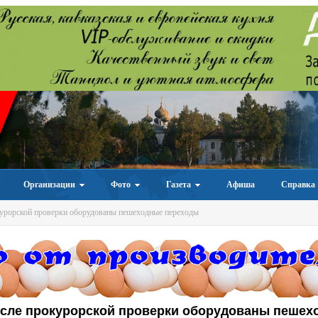
Организации
Фото
Газета
Афиша
Справка
урорской проверки оборудованы пешеходные переходы
осле прокурорской проверки оборудованы пешех